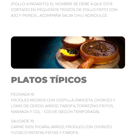
(POLLO A PAJARITO) EL NOMBRE SE DEBE A QUE ESTÁ
CORTADO EN PEQUEÑOS TROZOS DE POLLO FRITO CON
AJO Y PEREJIL. ACOMPAÑA SALSA CHILI AGRIDULCE.
PLATOS TÍPICOS
FEIJOADA 19
FRIJOLES NEGROS CON COSTILLA, PANCETA, CHORIZO Y
LOMO DE CERDO, ARROZ, FAROFA, TORREZNO FRITOS,
NARANJA Y COL - COUVE (SEGÚN TEMPORADA).
SAUDADE 19
CARNE 100% PICAÑA, ARROZ, FRIJOLES CON CHORIZO,
YUCAS O PATATAS FRITAS Y FAROFA.