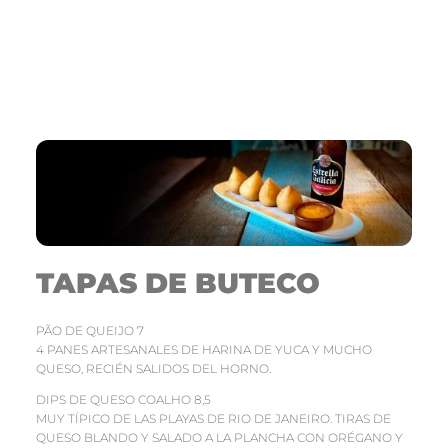
TAPAS DE BUTECO
PÃO DE QUEIJO 7
4 PANES ARTESANALES DE HARINA DE YUCA Y MUCHO
QUESO, RECIÉN SALIDOS DEL HORNO.
DIPS DE QUESO COALHO 8,5
MUY TÍPICO DE LAS PLAYAS DE RIO DE JANEIRO. TIRAS DE
QUESO BLANDO Y SALADO A LA PLANCHA CON ORÉGANO Y