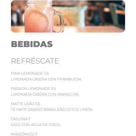
BEBIDAS
REFRÉSCATE
PINK LEMONADE 5,5
LIMONADA CASERA CON FRAMBUESA.
PASSION LEMONADE 5,5
LIMONADA CASERA CON MARACUYÁ.
MATTE LEÃO 5,5
TÉ MATE CASERO BRASILEÑO. C/ O S/ LIMÓN.
CAJUÍNA 7
CAJÚ CON AGUA DE COCO,
AMAZÔNICO 7