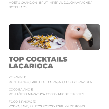
MOËT & CHANDON · BRUT IMPÉRIAL D.O. CHAMPAGNE /
BOTELLA 75
TOP COCKTAILS
LACARIOCA
YEMANJÁ 13
RON BLANCO, SAKE, BLUE CURAÇAO, COCO Y GRAVIOLA.
CÔCO BAIANO 13
RON AÑEJO, MARACUYÁ, COCO Y MIX DE ESPECIES.
FOGO E PAIXÃO 13
VODKA, SAKE, FRUTOS ROJOS Y ESPUMA DE ROSAS.