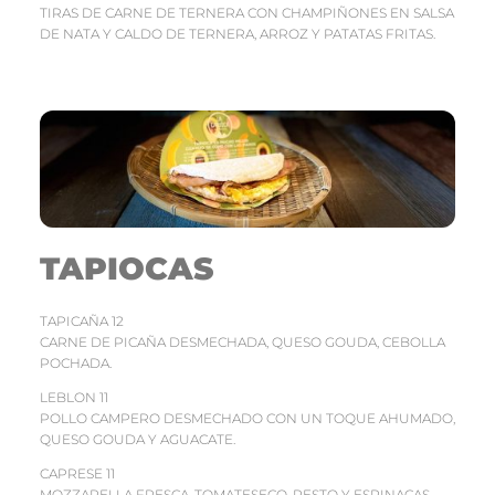
TIRAS DE CARNE DE TERNERA CON CHAMPIÑONES EN SALSA
DE NATA Y CALDO DE TERNERA, ARROZ Y PATATAS FRITAS.
TAPIOCAS
TAPICAÑA 12
CARNE DE PICAÑA DESMECHADA, QUESO GOUDA, CEBOLLA
POCHADA.
LEBLON 11
POLLO CAMPERO DESMECHADO CON UN TOQUE AHUMADO,
QUESO GOUDA Y AGUACATE.
CAPRESE 11
MOZZARELLA FRESCA, TOMATESECO, PESTO Y ESPINACAS.