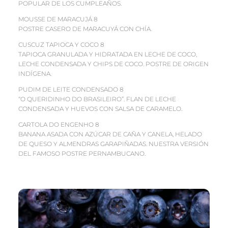
POPULAR DE LOS CUMPLEAÑOS.
MOUSSE DE MARACUJÁ 8
POSTRE CASERO DE MARACUYÁ CON CHÍA.
CUSCUZ TAPIOCA Y COCO 8
TAPIOCA GRANULADA Y HIDRATADA EN LECHE DE COCO,
LECHE CONDENSADA Y CHIPS DE COCO. POSTRE DE ORIGEN
INDÍGENA.
PUDIM DE LEITE CONDENSADO 8
“O QUERIDINHO DO BRASILEIRO”. FLAN DE LECHE
CONDENSADA Y HUEVOS CON SALSA DE CARAMELO.
CARTOLA DO ENGENHO 8
BANANA ASADA CON AZÚCAR DE CAÑA Y CANELA, HELADO
DE QUESO Y ALMENDRAS GARAPIÑADAS. NUESTRA VERSIÓN
DEL FAMOSO POSTRE PERNAMBUCANO.