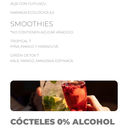
AÇAÍ CON CUPUAÇÚ,
NARANJA ECOLÓGICA 5,5
SMOOTHIES
*NO CONTIENEN AZÚCAR AÑADIDO.
TROPICAL 7
PIÑA, MANGO Y MARACUYÁ.
GREEN DETOX 7
KALE, MANGO, MANZANA, ESPINACA.
CÓCTELES 0% ALCOHOL