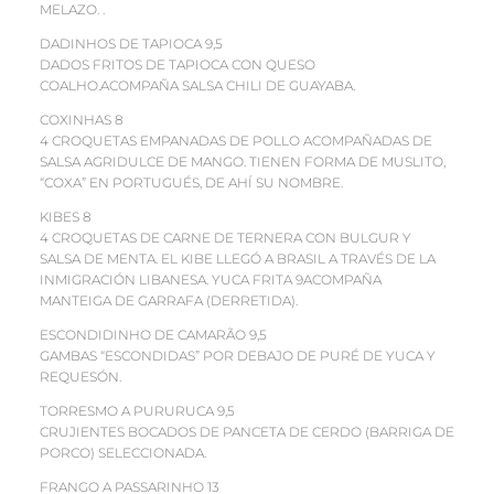
MELAZO. .
DADINHOS DE TAPIOCA 9,5
DADOS FRITOS DE TAPIOCA CON QUESO
COALHO.ACOMPAÑA SALSA CHILI DE GUAYABA.
COXINHAS 8
4 CROQUETAS EMPANADAS DE POLLO ACOMPAÑADAS DE
SALSA AGRIDULCE DE MANGO. TIENEN FORMA DE MUSLITO,
“COXA” EN PORTUGUÉS, DE AHÍ SU NOMBRE.
KIBES 8
4 CROQUETAS DE CARNE DE TERNERA CON BULGUR Y
SALSA DE MENTA. EL KIBE LLEGÓ A BRASIL A TRAVÉS DE LA
INMIGRACIÓN LIBANESA. YUCA FRITA 9ACOMPAÑA
MANTEIGA DE GARRAFA (DERRETIDA).
ESCONDIDINHO DE CAMARÃO 9,5
GAMBAS “ESCONDIDAS” POR DEBAJO DE PURÉ DE YUCA Y
REQUESÓN.
TORRESMO A PURURUCA 9,5
CRUJIENTES BOCADOS DE PANCETA DE CERDO (BARRIGA DE
PORCO) SELECCIONADA.
FRANGO A PASSARINHO 13