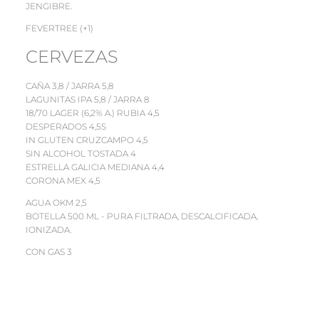
JENGIBRE.
FEVERTREE (+1)
CERVEZAS
CAÑA 3,8 / JARRA 5,8
LAGUNITAS IPA 5,8 / JARRA 8
18/70 LAGER (6,2% A.) RUBIA 4,5
DESPERADOS 4,5S
IN GLUTEN CRUZCAMPO 4,5
SIN ALCOHOL TOSTADA 4
ESTRELLA GALICIA MEDIANA 4,4
CORONA MEX 4,5
AGUA OKM 2,5
BOTELLA 500 ML - PURA FILTRADA, DESCALCIFICADA,
IONIZADA.
CON GAS 3