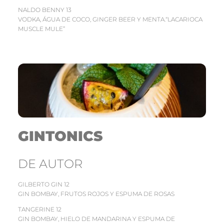
NALDO BENNY 13
VODKA, ÁGUA DE COCO, GINGER BEER Y MENTA.“LACARIOCA
MUSCLE MULE”
GINTONICS
DE AUTOR
GILBERTO GIN 12
GIN BOMBAY, FRUTOS ROJOS Y ESPUMA DE ROSAS
TANGERINE 12
GIN BOMBAY, HIELO DE MANDARINA Y ESPUMA DE