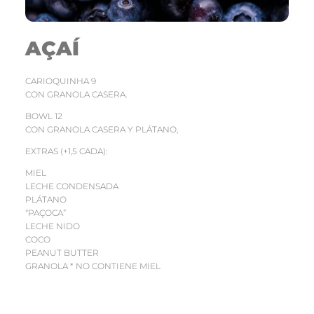
AÇAÍ
CARIOQUINHA 9
CON GRANOLA CASERA.
BOWL 12
CON GRANOLA CASERA Y PLÁTANO,
EXTRAS (+1,5 CADA):
MIEL
LECHE CONDENSADA
PLÁTANO
“PAÇOCA”
LECHE NIDO
COCO
PEANUT BUTTER
GRANOLA * NO CONTIENE MIEL