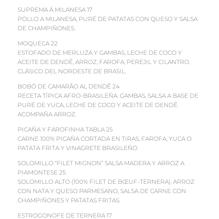
SUPREMA À MILANESA 17
POLLO A MILANESA, PURÉ DE PATATAS CON QUESO Y SALSA
DE CHAMPIÑONES.
MOQUECA 22
ESTOFADO DE MERLUZA Y GAMBAS, LECHE DE COCO Y
ACEITE DE DENDÊ, ARROZ, FAROFA, PEREJIL Y CILANTRO.
CLÁSICO DEL NORDESTE DE BRASIL.
BOBÓ DE CAMARÃO AL DENDÊ 24
RECETA TÍPICA AFRO-BRASILEÑA. GAMBAS, SALSA A BASE DE
PURÉ DE YUCA, LECHE DE COCO Y ACEITE DE DENDÊ.
ACOMPAÑA ARROZ.
PICAÑA Y FAROFINHA TABLA 25
CARNE 100% PICAÑA CORTADA EN TIRAS, FAROFA, YUCA O
PATATA FRITA Y VINAGRETE BRASILEÑO.
SOLOMILLO “FILET MIGNON” SALSA MADERA Y ARROZ A
PIAMONTESE 25
SOLOMILLO ALTO (100% FILET DE BŒUF-TERNERA), ARROZ
CON NATA Y QUESO PARMESANO, SALSA DE CARNE CON
CHAMPIÑONES Y PATATAS FRITAS.
ESTROGONOFE DE TERNERA 17