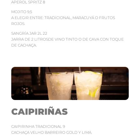
APEROL SPRITZ 8
MOJITO 9,5
A ELEGIR ENTRE: TRADICIONAL, MARACUYÁ O FRUTOS
ROJOS.
SANGRÍA JAR 2L 22
JARRA DE 2 LITROSDE VINO TINTO O DE CAVA CON TOQUE
DE CACHAÇA.
CAIPIRIÑAS
CAIPIRINHA TRADICIONAL 9
CACHAÇA VELHO BARREIRO GOLD Y LIMA.